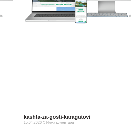
kashta-za-gosti-karagutovi
15.04.2026
Няма коментари