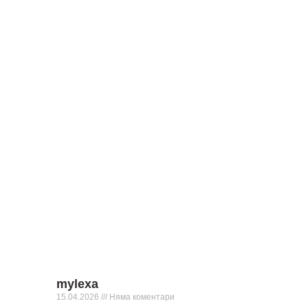
mylexa
15.04.2026
Няма коментари