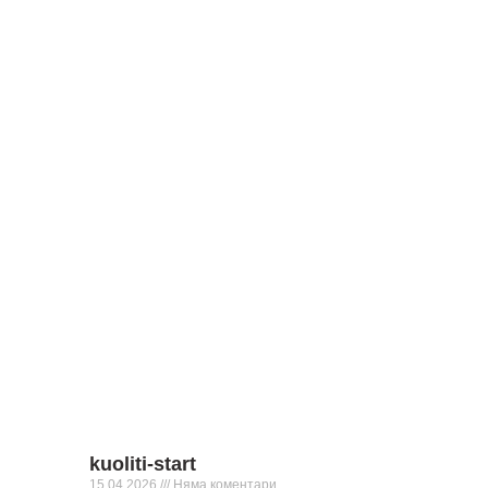
kuoliti-start
15.04.2026
Няма коментари