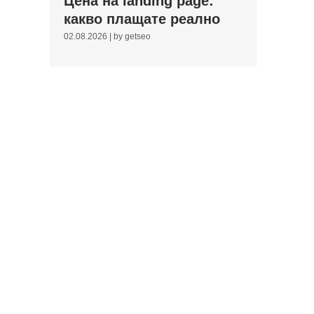
Цена на landing page:
какво плащате реално
02.08.2026
|
by getseo