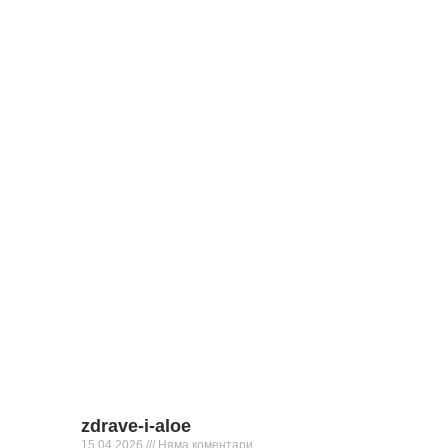
zdrave-i-aloe
15.04.2026
Няма коментари