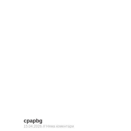
cpapbg
15.04.2026
Няма коментари