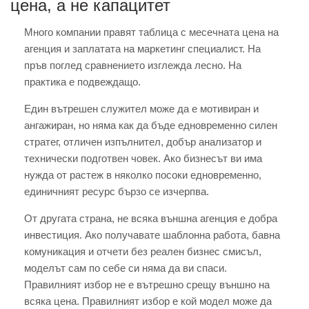
цена, а не капацитет
Много компании правят таблица с месечната цена на
агенция и заплатата на маркетинг специалист. На
пръв поглед сравнението изглежда лесно. На
практика е подвеждащо.
Един вътрешен служител може да е мотивиран и
ангажиран, но няма как да бъде едновременно силен
стратег, отличен изпълнител, добър анализатор и
технически подготвен човек. Ако бизнесът ви има
нужда от растеж в няколко посоки едновременно,
единичният ресурс бързо се изчерпва.
От другата страна, не всяка външна агенция е добра
инвестиция. Ако получавате шаблонна работа, бавна
комуникация и отчети без реален бизнес смисъл,
моделът сам по себе си няма да ви спаси.
Правилният избор не е вътрешно срещу външно на
всяка цена. Правилният избор е кой модел може да