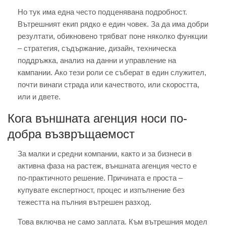
Но тук има една често подценявана подробност.
Вътрешният екип рядко е един човек. За да има добри
резултати, обикновено трябват поне няколко функции
– стратегия, съдържание, дизайн, техническа
поддръжка, анализ на данни и управление на
кампании. Ако тези роли се съберат в един служител,
почти винаги страда или качеството, или скоростта,
или и двете.
Кога външната агенция носи по-
добра възвръщаемост
За малки и средни компании, както и за бизнеси в
активна фаза на растеж, външната агенция често е
по-практичното решение. Причината е проста –
купувате експертност, процес и изпълнение без
тежестта на пълния вътрешен разход.
Това включва не само заплата. Към вътрешния модел