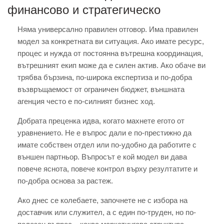
финансово и стратегическо
Няма универсално правилен отговор. Има правилен
модел за конкретната ви ситуация. Ако имате ресурс,
процес и нужда от постоянна вътрешна координация,
вътрешният екип може да е силен актив. Ако обаче ви
трябва бързина, по-широка експертиза и по-добра
възвръщаемост от ограничен бюджет, външната
агенция често е по-силният бизнес ход.
Добрата преценка идва, когато махнете егото от
уравнението. Не е въпрос дали е по-престижно да
имате собствен отдел или по-удобно да работите с
външен партньор. Въпросът е кой модел ви дава
повече яснота, повече контрол върху резултатите и
по-добра основа за растеж.
Ако днес се колебаете, започнете не с избора на
доставчик или служител, а с един по-труден, но по-