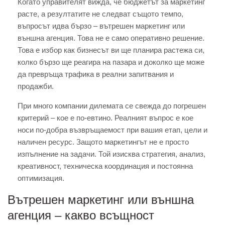
Когато управителят вижда, че бюджетът за маркетинг
расте, а резултатите не следват същото темпо,
въпросът идва бързо – вътрешен маркетинг или
външна агенция. Това не е само оперативно решение.
Това е избор как бизнесът ви ще планира растежа си,
колко бързо ще реагира на пазара и доколко ще може
да превръща трафика в реални запитвания и
продажби.
При много компании дилемата се свежда до погрешен
критерий – кое е по-евтино. Реалният въпрос е кое
носи по-добра възвръщаемост при вашия етап, цели и
наличен ресурс. Защото маркетингът не е просто
изпълнение на задачи. Той изисква стратегия, анализ,
креативност, техническа координация и постоянна
оптимизация.
Вътрешен маркетинг или външна
агенция – какво всъщност