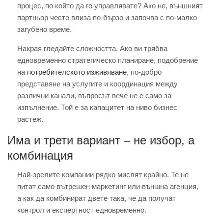
процес, по който да го управлявате? Ако не, външният
партньор често влиза по-бързо и започва с по-малко
загубено време.
Накрая гледайте сложността. Ако ви трябва
едновременно стратегическо планиране, подобрение
на
потребителското изживяване
, по-добро
представяне на услугите и координация между
различни канали, въпросът вече не е само за
изпълнение. Той е за капацитет на ниво бизнес
растеж.
Има и трети вариант – не избор, а
комбинация
Най-зрелите компании рядко мислят крайно. Те не
питат само вътрешен маркетинг или външна агенция,
а как да комбинират двете така, че да получат
контрол и експертност едновременно.