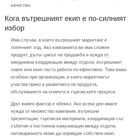
качество.
Кога вътрешният екип е по-силният
избор
Има случаи, в които вътрешният маркетинг е
логичният ход. Ако компанията ви има сложен
продукт, дълъг цикъл на продажба и нужда от
ежедневна координация между отдели, вътрешният
човек или екип често работи по-ефективно. Това важи
особено при организации, в които маркетингът
участва пряко в развитието на продукта,
обслужването на клиенти и търговските процеси.
Друг важен фактор е обемът. Ако всеки ден имате
нужда от множество кампании, вътрешни
презентации, търговски материали, координация със
събития и постоянна комуникация между отдели,
натоварването може да оправдае собствен екип.