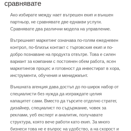
сравнявате
Ако избирате между нает вътрешен екип и външен
партньор, не сравнявате две еднакви услуги.
Сравнявате два различни модела на управление.
Вътрешният маркетинг означава по-голям ежедневен
контрол, по-близък контакт с търговския екип и по-
добро познаване на продукта отвътре. Това е силен
вариант за компании с постоянен обем работа, ясен
маркетингов процес и готовност да инвестират в хора,
инструменти, обучения и мениджмънт.
Външната агенция дава достъп до по-широк набор от
специалисти без нужда да изграждате целия
капацитет сами. Вместо да търсите отделно стратег,
дизайнер, специалист по съдържание, човек за
реклами, уеб експерт и аналитик, получавате
структура, която вече работи като екип. За много
бизнеси това не е въпрос на удобство, а на скорост и