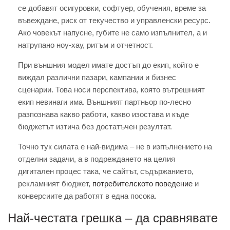
се добавят осигуровки, софтуер, обучения, време за
въвеждане, риск от текучество и управленски ресурс.
Ако човекът напусне, губите не само изпълнител, а и
натрупано ноу-хау, ритъм и отчетност.
При външния модел имате достъп до екип, който е
виждал различни пазари, кампании и бизнес
сценарии. Това носи перспектива, която вътрешният
екип невинаги има. Външният партньор по-лесно
разпознава какво работи, какво изостава и къде
бюджетът изтича без достатъчен резултат.
Точно тук силата е най-видима – не в изпълнението на
отделни задачи, а в подреждането на целия
дигитален процес така, че сайтът, съдържанието,
рекламният бюджет,
потребителското поведение
и
конверсиите да работят в една посока.
Най-честата грешка – да сравнявате