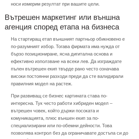
носи измерим резултат при вашите цели.
Вътрешен маркетинг или външна
агенция според етапа на бизнеса
На стартиращ етап външният партньор обикновено е
по-разумният избор. Тогава фирмата има нужда от
бързо позициониране, ясна дигитална основа и
ефективно използване на всеки лев. Да изграждате
пълен вътрешен екип твърде рано често означава
високи постоянни разходи преди да сте валидирали
правилния модел на растеж.
При развиващ се бизнес картината става по-
интересна. Тук често работи хибриден модел –
вътрешен човек, който държи посоката и
комуникацията, плюс външен екип за по-
специализирани или по-обемни дейности. Това
позволява контрол без да ограничавате достъпа си до