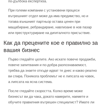
по-дълбока експертиза.
При големи компании с установени процеси
вътрешният отдел може да има предимство, но и
тогава външният партньор остава ценен при
мащабиране, ребрандиране, навлизане в нов пазар
или преструктуриране на дигиталното присъствие.
Как да прецените кое е правилно за
вашия бизнес
Първо гледайте целите. Ако искате повече продажби,
повече запитвания и по-добра разпознаваемост,
трябва да знаете откъде идват те днес и какво реално
ви спира. Понякога проблемът не е липсата на човек,
а липсата на ясна система.
После гледайте скоростта. Колко време може
бизнесът ви да чака, докато намерите, наемете и
обучите правилния вътрешен специалист? Имате ли