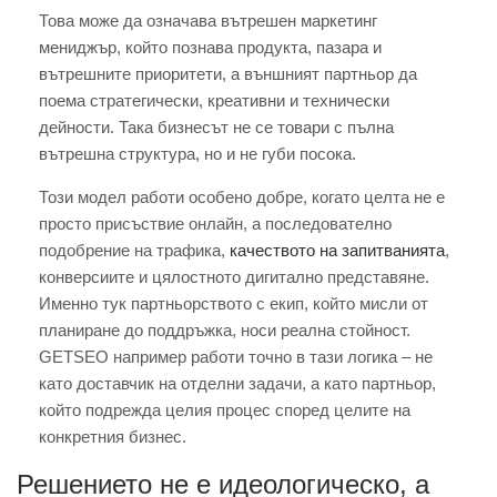
Това може да означава вътрешен маркетинг
мениджър, който познава продукта, пазара и
вътрешните приоритети, а външният партньор да
поема стратегически, креативни и технически
дейности. Така бизнесът не се товари с пълна
вътрешна структура, но и не губи посока.
Този модел работи особено добре, когато целта не е
просто присъствие онлайн, а последователно
подобрение на трафика,
качеството на запитванията
,
конверсиите и цялостното дигитално представяне.
Именно тук партньорството с екип, който мисли от
планиране до поддръжка, носи реална стойност.
GETSEO например работи точно в тази логика – не
като доставчик на отделни задачи, а като партньор,
който подрежда целия процес според целите на
конкретния бизнес.
Решението не е идеологическо, а