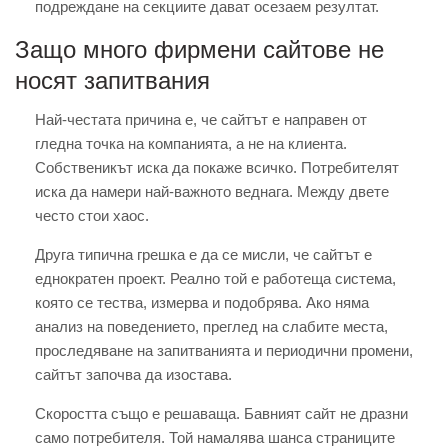
подреждане на секциите дават осезаем резултат.
Защо много фирмени сайтове не
носят запитвания
Най-честата причина е, че сайтът е направен от
гледна точка на компанията, а не на клиента.
Собственикът иска да покаже всичко. Потребителят
иска да намери най-важното веднага. Между двете
често стои хаос.
Друга типична грешка е да се мисли, че сайтът е
еднократен проект. Реално той е работеща система,
която се тества, измерва и подобрява. Ако няма
анализ на поведението, преглед на слабите места,
проследяване на запитванията и периодични промени,
сайтът започва да изостава.
Скоростта също е решаваща. Бавният сайт не дразни
само потребителя. Той намалява шанса страниците