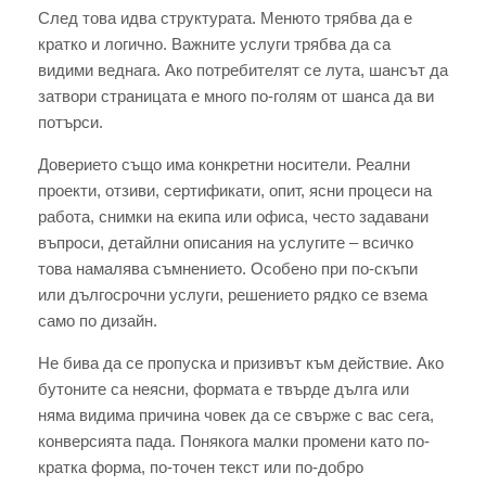
След това идва структурата. Менюто трябва да е
кратко и логично. Важните услуги трябва да са
видими веднага. Ако потребителят се лута, шансът да
затвори страницата е много по-голям от шанса да ви
потърси.
Доверието също има конкретни носители. Реални
проекти, отзиви, сертификати, опит, ясни процеси на
работа, снимки на екипа или офиса, често задавани
въпроси, детайлни описания на услугите – всичко
това намалява съмнението. Особено при по-скъпи
или дългосрочни услуги, решението рядко се взема
само по дизайн.
Не бива да се пропуска и призивът към действие. Ако
бутоните са неясни, формата е твърде дълга или
няма видима причина човек да се свърже с вас сега,
конверсията пада. Понякога малки промени като по-
кратка форма, по-точен текст или по-добро