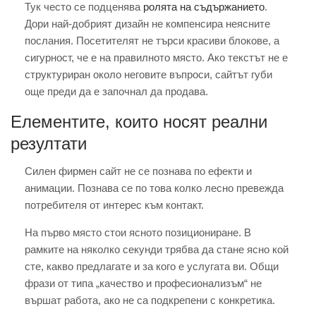
Тук често се подценява
ролята на съдържанието
.
Дори най-добрият дизайн не компенсира неясните
послания. Посетителят не търси красиви блокове, а
сигурност, че е на правилното място. Ако текстът не е
структуриран около неговите въпроси, сайтът губи
още преди да е започнал да продава.
Елементите, които носят реални
резултати
Силен фирмен сайт не се познава по ефекти и
анимации. Познава се по това колко лесно превежда
потребителя от интерес към контакт.
На първо място стои ясното позициониране. В
рамките на няколко секунди трябва да стане ясно кой
сте, какво предлагате и за кого е услугата ви. Общи
фрази от типа „качество и професионализъм“ не
вършат работа, ако не са подкрепени с конкретика.