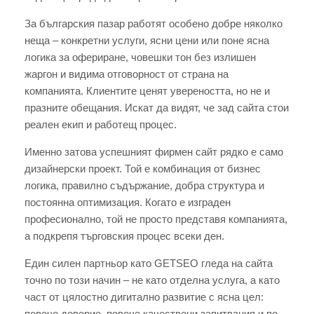
За българския пазар работят особено добре няколко
неща – конкретни услуги, ясни цени или поне ясна
логика за офериране, човешки тон без излишен
жаргон и видима отговорност от страна на
компанията. Клиентите ценят увереността, но не и
празните обещания. Искат да видят, че зад сайта стои
реален екип и работещ процес.
Именно затова успешният фирмен сайт рядко е само
дизайнерски проект. Той е комбинация от бизнес
логика, правилно съдържание, добра структура и
постоянна оптимизация. Когато е изграден
професионално, той не просто представя компанията,
а подкрепя търговския процес всеки ден.
Един силен партньор като GETSEO гледа на сайта
точно по този начин – не като отделна услуга, а като
част от цялостно дигитално развитие с ясна цел:
повече доверие, повече качествени запитвания и по-