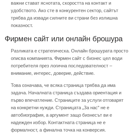
важни стават яснотата, скоростта на контакт и
удобството. Ако сте в конкурентен сектор, сайтът
трябва да извади силните ви страни без излишна
показност.
Фирмен сайт или онлайн брошура
Разликата е стратегическа. Онлайн брошурата просто
описва компанията. Фирмен сайт с бизнес цел води
потребителя през логична последователност –
внимание, интерес, доверие, действие.
Това означава, че всяка страница трябва да има
задача. Началната страница създава ориентация и
първо впечатление. Страниците за услуги отговарят
на конкретни нужди. Страницата „За нас“ не е
автобиография, а аргумент защо бизнесът ви е
надежден избор. Контактната страница не е
формалност, а финална точка на конверсия.