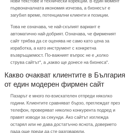
нови текстове и технически корекции. В един момент
първоначалната икономия изчезва, а бизнесът е
загубил време, потенциални клиенти и позиции.
Това не означава, че най-скъпият вариант е
автоматично най-добрият. Означава, че фирменият
сайт трябва да се оценява не само като цена за
изработка, а като инструмент с конкретна
възвръщаемост. По-важният въпрос не е „колко
струва сайтът“, а „какво ще донесе на бизнеса“.
Какво очакват клиентите в България
от един модерен фирмен сайт
Пазарът е много по-взискателен отпреди няколко
години. Клиентите сравняват бързо, преглеждат през
телефон, проверяват няколко конкурента подред и
правят изводи за секунди. Ако сайтът изглежда
остарял или не дава достатъчно яснота, доверието
пада още преди да сте разговаряли.