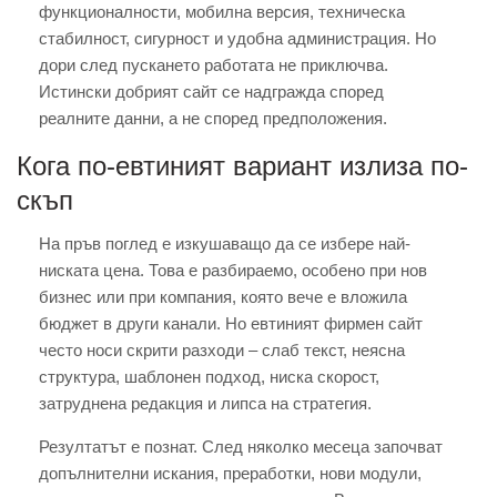
функционалности, мобилна версия, техническа
стабилност, сигурност и удобна администрация. Но
дори след пускането работата не приключва.
Истински добрият сайт се надгражда според
реалните данни, а не според предположения.
Кога по-евтиният вариант излиза по-
скъп
На пръв поглед е изкушаващо да се избере най-
ниската цена. Това е разбираемо, особено при нов
бизнес или при компания, която вече е вложила
бюджет в други канали. Но евтиният фирмен сайт
често носи скрити разходи – слаб текст, неясна
структура, шаблонен подход, ниска скорост,
затруднена редакция и липса на стратегия.
Резултатът е познат. След няколко месеца започват
допълнителни искания, преработки, нови модули,