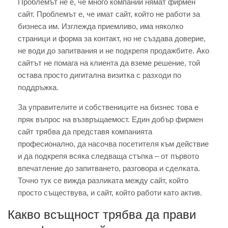
Проблемът не е, че много компании нямат фирмен
сайт. Проблемът е, че имат сайт, който не работи за
бизнеса им. Изглежда приемливо, има няколко
страници и форма за контакт, но не създава доверие,
не води до запитвания и не подкрепя продажбите. Ако
сайтът не помага на клиента да вземе решение, той
остава просто дигитална визитка с разходи по
поддръжка.
За управителите и собствениците на бизнес това е
пряк въпрос на възвръщаемост. Един добър фирмен
сайт трябва да представя компанията
професионално, да насочва посетителя към действие
и да подкрепя всяка следваща стъпка – от първото
впечатление до запитването, разговора и сделката.
Точно тук се вижда разликата между сайт, който
просто съществува, и сайт, който работи като актив.
Какво всъщност трябва да прави