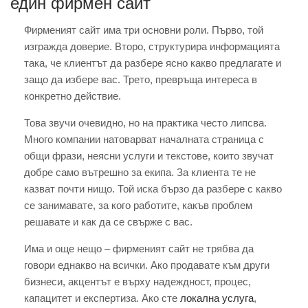
един фирмен сайт
Фирменият сайт има три основни роли. Първо, той
изгражда доверие. Второ, структурира информацията
така, че клиентът да разбере ясно какво предлагате и
защо да избере вас. Трето, превръща интереса в
конкретно действие.
Това звучи очевидно, но на практика често липсва.
Много компании натоварват началната страница с
общи фрази, неясни услуги и текстове, които звучат
добре само вътрешно за екипа. За клиента те не
казват почти нищо. Той иска бързо да разбере с какво
се занимавате, за кого работите, какъв проблем
решавате и как да се свърже с вас.
Има и още нещо – фирменият сайт не трябва да
говори еднакво на всички. Ако продавате към други
бизнеси, акцентът е върху надеждност, процес,
капацитет и експертиза. Ако сте
локална услуга
,