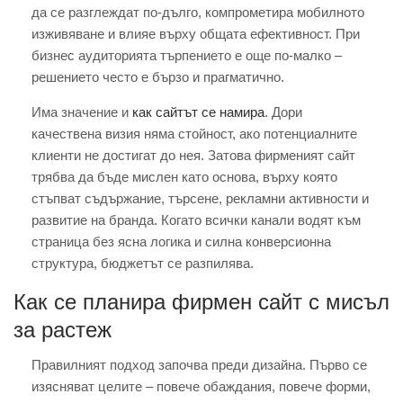
да се разглеждат по-дълго, компрометира мобилното
изживяване и влияе върху общата ефективност. При
бизнес аудиторията търпението е още по-малко –
решението често е бързо и прагматично.
Има значение и
как сайтът се намира
. Дори
качествена визия няма стойност, ако потенциалните
клиенти не достигат до нея. Затова фирменият сайт
трябва да бъде мислен като основа, върху която
стъпват съдържание, търсене, рекламни активности и
развитие на бранда. Когато всички канали водят към
страница без ясна логика и силна конверсионна
структура, бюджетът се разпилява.
Как се планира фирмен сайт с мисъл
за растеж
Правилният подход започва преди дизайна. Първо се
изясняват целите – повече обаждания, повече форми,