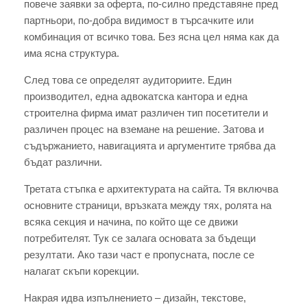
повече заявки за оферта, по-силно представяне пред
партньори, по-добра видимост в търсачките или
комбинация от всичко това. Без ясна цел няма как да
има ясна структура.
След това се определят аудиториите. Един
производител, една адвокатска кантора и една
строителна фирма имат различен тип посетители и
различен процес на вземане на решение. Затова и
съдържанието, навигацията и аргументите трябва да
бъдат различни.
Третата стъпка е архитектурата на сайта. Тя включва
основните страници, връзката между тях, ролята на
всяка секция и начина, по който ще се движи
потребителят. Тук се залага основата за бъдещи
резултати. Ако тази част е пропусната, после се
налагат скъпи корекции.
Накрая идва изпълнението – дизайн, текстове,