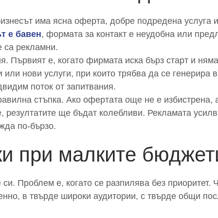
бизнесът има ясна оферта, добре подредена услуга и
т е бавен
, формата за контакт е неудобна или пре
е са рекламни.
. Първият е, когато фирмата иска бърз старт и няма
 или нови услуги, при които трябва да се генерира в
двидим поток от запитвания.
равилна стъпка. Ако офертата още не е избистрена,
, резултатите ще бъдат колебливи. Рекламата усилва
жда по-бързо.
ки при малките бюджет
 си. Проблем е, когато се разпилява без приоритет.
нно, в твърде широки аудитории, с твърде общи посл