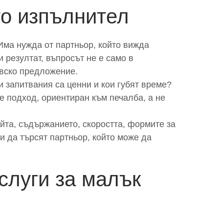
то изпълнител
Има нужда от партньор, който вижда
 резултат, въпросът не е само в
овско предложение.
и запитвания са ценни и кои губят време?
е подход, ориентиран към печалба, а не
айта, съдържанието, скоростта, формите за
и да търсят партньор, който може да
слуги за малък