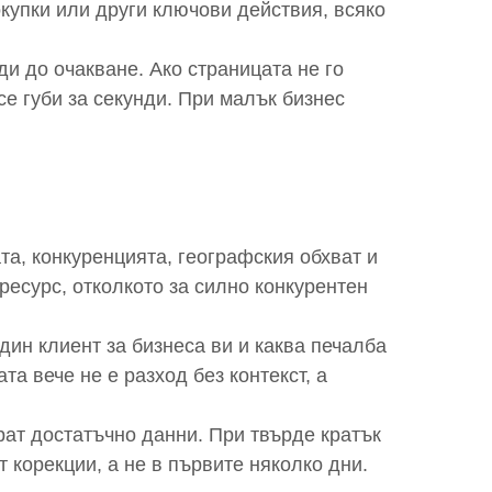
купки или други ключови действия, всяко
и до очакване. Ако страницата не го
е губи за секунди. При малък бизнес
та, конкуренцията, географския обхват и
ресурс, отколкото за силно конкурентен
дин клиент за бизнеса ви и каква печалба
а вече не е разход без контекст, а
ерат достатъчно данни. При твърде кратък
 корекции, а не в първите няколко дни.