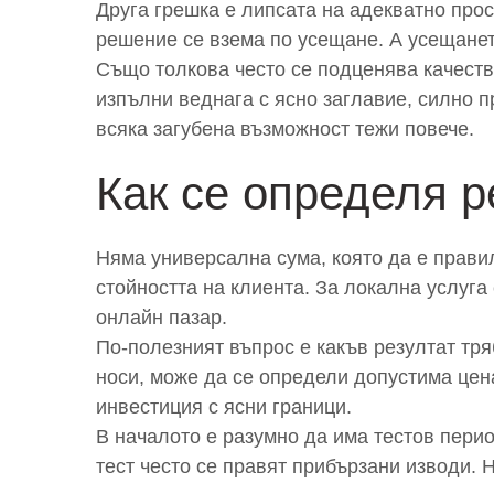
Друга грешка е липсата на адекватно про
решение се взема по усещане. А усещанет
Също толкова често се подценява качеств
изпълни веднага с ясно заглавие, силно 
всяка загубена възможност тежи повече.
Как се определя 
Няма универсална сума, която да е правил
стойността на клиента. За локална услуга
онлайн пазар.
По-полезният въпрос е какъв резултат тря
носи, може да се определи допустима цена
инвестиция с ясни граници.
В началото е разумно да има тестов перио
тест често се правят прибързани изводи. 