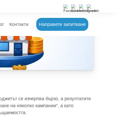
ог
Контакти
Направете запитване
юджетът се изчерпва бързо, а резултатите
кане на няколко кампании“, а като
ръщаемостта.