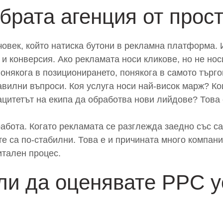
брата агенция от прос
човек, който натиска бутони в рекламна платформа. 
и конверсия. Ако рекламата носи кликове, но не носи
понякога в позиционирането, понякога в самото търг
вилни въпроси. Коя услуга носи най-висок марж? Ко
ацитетът на екипа да обработва нови лийдове? Това 
работа. Когато рекламата се разглежда заедно със с
те са по-стабилни. Това е и причината много компани
итален процес.
ли да оценявате PPC у