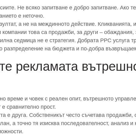
сиите. Не всяко запитване е добро запитване. Ако т
анието е неточно.
зултат, а не на междинното действие. Кликванията,
и компании това са продажби, за други – обаждания,
силна седмица не е стратегия. Добрата PPC услуга т
но разпределение на бюджета и по-добра възвръщаем
те рекламата вътрешно
но време и човек с реален опит, вътрешното управле
 е сравнително прост.
та е друга. Собственикът често съчетава продажби, 
лан, а точно тя изисква последователност, анализ 
можности.