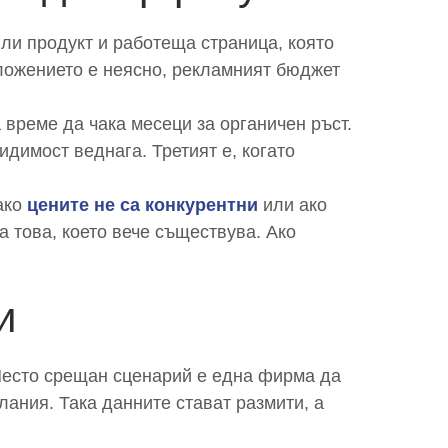
ли продукт и работеща страница, която
дложението е неясно, рекламният бюджет
 време да чака месеци за органичен ръст.
идимост веднага. Третият е, когато
 ако
цените не са конкурентни
или ако
 това, което вече съществува. Ако
и
 Често срещан сценарий е една фирма да
ания. Така данните стават размити, а