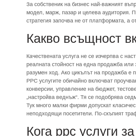
За собственик на бизнес най-важният въп
модел, марж, пазар и целева аудитория. П
стратегия започва не от платформата, а от
Какво всъщност в
Качествената услуга не се изчерпва с нас
реалната стойност на една продажба или 
разумен ход. Ако цикълът на продажба е 
PPC услугите обичайно включват проучван
конверсии, управление на бюджет, тестов
„настройва веднъж“. Тя се подобрява сед
Тук много малки фирми допускат класическ
неподходящи посетители. По-скъпият траф
Кога ppc услуги з