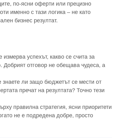
иците, по-ясни оферти или прецизно
ти именно с тази логика – не като
еален бизнес резултат.
 измерва успехът, какво се счита за
о. Добрият отговор не обещава чудеса, а
 знаете ли защо бюджетът се мести от
ертата пречат на резултата? Точно тези
върху правилна стратегия, ясни приоритети
огато не е подредена добре, просто