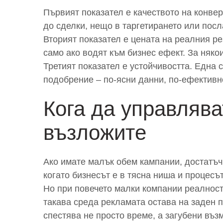
Първият показател е качеството на конвер
до сделки, нещо в таргетирането или посл
Вторият показател е цената на реалния ре
само ако водят към бизнес ефект. За няко
Третият показател е устойчивостта. Една 
подобрение – по-ясни данни, по-ефектив
Кога да управлява
възложите
Ако имате малък обем кампании, достатъч
когато бизнесът е в тясна ниша и процесът
Но при повечето малки компании реалност
такава среда рекламата остава на заден п
спестява не просто време, а загубени въз