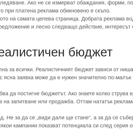
следяване. Ако не се измерват обаждания, форми, по
о при платена реклама обикновено е скъпо.
ото на самата целева страница. Добрата реклама вод
предложение и лесно следващо действие, интересът с
реалистичен бюджет
на за всички. Реалистичният бюджет зависи от ниша
 с ясна заявка може да е нужен значително по-малък 
бва да постигне бюджетът. Ако знаете колко струва е
 на запитване или продажба. Оттам нататък рекламат
д. Не за да се „види дали ще стане“, а за да се съб
Някои кампании показват потенциала си след серия от