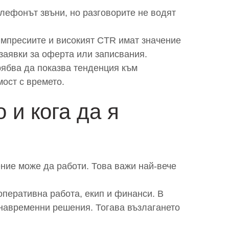
елефонът звъни, но разговорите не водят
 импресиите и високият CTR имат значение
 заявки за оферта или записвания.
рябва да показва тенденция към
ост с времето.
 и кога да я
ние може да работи. Това важи най-вече
оперативна работа, екип и финанси. В
и навременни решения. Тогава възлагането