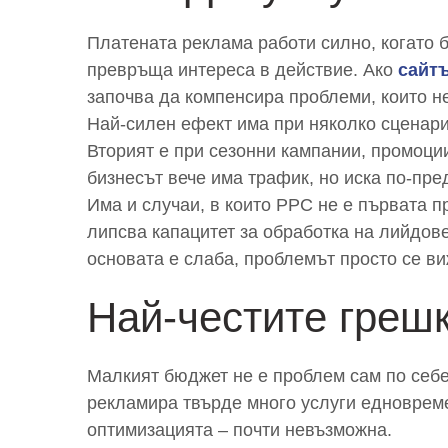
Платената реклама работи силно, когато 
превръща интереса в действие. Ако
сайтъ
започва да компенсира проблеми, които н
Най-силен ефект има при няколко сценария
Вторият е при сезонни кампании, промоции
бизнесът вече има трафик, но иска по-пре
Има и случаи, в които PPC не е първата п
липсва капацитет за обработка на лийдове
основата е слаба, проблемът просто се ви
Най-честите греш
Малкият бюджет не е проблем сам по себе
рекламира твърде много услуги едновреме
оптимизацията – почти невъзможна.