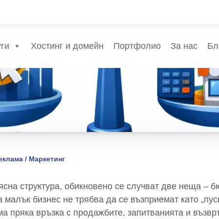
уги
Хостинг и домейн
Портфолио
За нас
Бл
еклама / Маркетинг
ясна структура, обикновено се случват две неща – б
а малък бизнес не трябва да се възприемат като „пус
има пряка връзка с продажбите, запитванията и възв