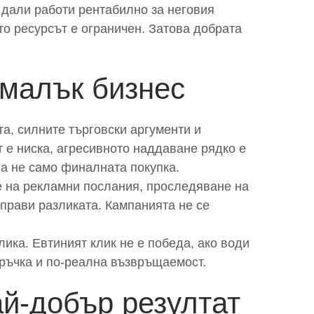
 дали работи рентабилно за неговия
то ресурсът е ограничен. Затова добрата
 малък бизнес
та, силните търговски аргументи и
 е ниска, агресивното наддаване рядко е
 а не само финалната покупка.
е на рекламни послания, проследяване на
прави разликата. Кампанията не се
ика. Евтиният клик не е победа, ако води
оръчка и по-реална възвръщаемост.
ай-добър резултат