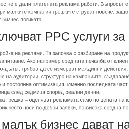
рос не е дали платената реклама работи. Въпросът е
ри малките компании грешките струват повече, защо
 бизнес логиката.
ключват PPC услуги за
тройка на реклами. Тя започва с разбиране на продук
запитване. Ако например средната печалба от клиент
по-дълъг, трябва да се измерват междинни действия,
е на аудитории, структура на кампаниите, създаван
е и постоянна оптимизация. Именно последната част 
мица след седмица според реални данни.
а грешка – оценяват рекламата само по цената на кл
ик често носи по-добри заявки, по-висока средна п
а малък бизнес дават н