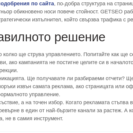
подобрения по сайта
, по-добра структура на стран
ньор обикновено носи повече стойност. GETSEO рабо
стратегически изпълнител, който свързва трафика с р
равилното решение
о колко ще струва управлението. Попитайте как ще се
ви, ако кампанията не постигне целите си в началот
рекции.
никацията. Ще получавате ли разбираеми отчети? Ще
оръки извън самата реклама, ако страницата или оф
формалното управление.
ъствие, а на точен избор. Когато рекламата стъпва 
ревърне в един от най-бързите канали за растеж. А к
а, не в самия инструмент.