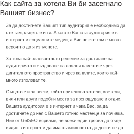
Как сайта за хотела Ви би засегнало
Вашият бизнес?
За да достигнете Вашият тип аудитория е необходимо да
сте там, където е и тя. А когато Вашата аудитория е в
интернет и социалните медии, а Вие не сте там е много
вероятно да я изпуснете.
За това най-релевантното решение за достигане на
аудиторията и създаване на лоялни клиенти е чрез
дигиталното пространство и чрез каналите, които най-
много използват те.
Същото е и за всеки, който притежава хотели, хостели,
вили или други подобни места за пренощуване и отдих.
Вашата аудитория е в интернет и чака Вас, за да
достигнете до нея с Вашето готино местенце за почивка.
Ние от GetSEO вярваме, че всеки един трябва да бъде
видян в интернет и да има възможността да достигне до