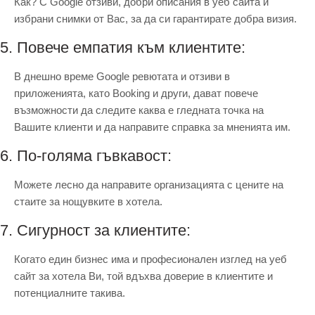
Как? С Google отзиви, добри описания в уеб сайта и
избрани снимки от Вас, за да си гарантирате добра визия.
5. Повече емпатия към клиентите:
В днешно време Google ревютата и отзиви в
приложенията, като Booking и други, дават повече
възможности да следите каква е гледната точка на
Вашите клиенти и да направите справка за мненията им.
6. По-голяма гъвкавост:
Можете лесно да направите организацията с цените на
стаите за нощувките в хотела.
7. Сигурност за клиентите:
Когато един бизнес има и професионален изглед на уеб
сайт за хотела Ви, той вдъхва доверие в клиентите и
потенциалните такива.