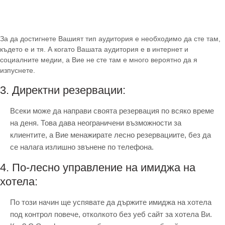
За да достигнете Вашият тип аудитория е необходимо да сте там,
където е и тя. А когато Вашата аудитория е в интернет и
социалните медии, а Вие не сте там е много вероятно да я
изпуснете.
3. Директни резервации:
Всеки може да направи своята резервация по всяко време
на деня. Това дава неограничени възможности за
клиентите, а Вие менажирате лесно резервациите, без да
се налага излишно звънене по телефона.
4. По-лесно управление на
имиджа
на
хотела:
По този начин ще успявате да държите имиджа на хотела
под контрол повече, отколкото без уеб сайт за хотела Ви.