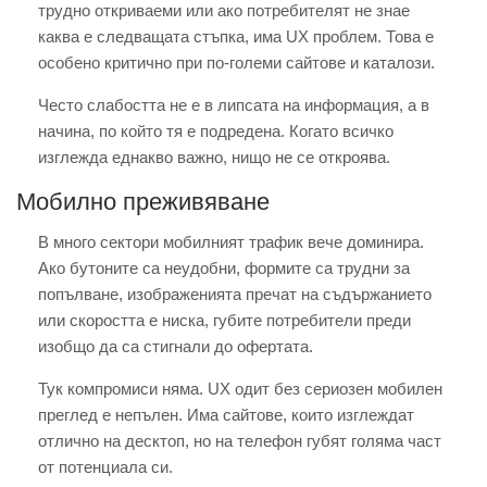
трудно откриваеми или ако потребителят не знае
каква е следващата стъпка, има UX проблем. Това е
особено критично при по-големи сайтове и каталози.
Често слабостта не е в липсата на информация, а в
начина, по който тя е подредена. Когато всичко
изглежда еднакво важно, нищо не се откроява.
Мобилно преживяване
В много сектори мобилният трафик вече доминира.
Ако бутоните са неудобни, формите са трудни за
попълване, изображенията пречат на съдържанието
или скоростта е ниска, губите потребители преди
изобщо да са стигнали до офертата.
Тук компромиси няма. UX одит без сериозен мобилен
преглед е непълен. Има сайтове, които изглеждат
отлично на десктоп, но на телефон губят голяма част
от потенциала си.