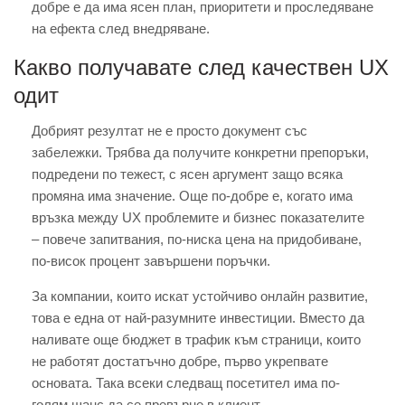
добре е да има ясен план, приоритети и проследяване
на ефекта след внедряване.
Какво получавате след качествен UX
одит
Добрият резултат не е просто документ със
забележки. Трябва да получите конкретни препоръки,
подредени по тежест, с ясен аргумент защо всяка
промяна има значение. Още по-добре е, когато има
връзка между UX проблемите и бизнес показателите
– повече запитвания, по-ниска цена на придобиване,
по-висок процент завършени поръчки.
За компании, които искат устойчиво онлайн развитие,
това е една от най-разумните инвестиции. Вместо да
наливате още бюджет в трафик към страници, които
не работят достатъчно добре, първо укрепвате
основата. Така всеки следващ посетител има по-
голям шанс да се превърне в клиент.