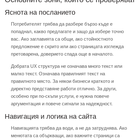
Яснота на посланието
Потребителят трябва да разбере бързо къде е
попаднал, какво предлагате и защо да избере точно
вас. Ако заглавията са общи, ако стойностното
предложение е скрито или ако страницата изглежда
претоварена, доверието спада още в началото.
Добрата UX структура не означава много текст или
малко текст. Означава правилният текст на
правилното място. За някои бизнеси краткото и
директно представяне работи отлично. За други,
особено при по-скъпи услуги, е нужна повече
аргументация и повече сигнали за надеждност.
Навигация и логика на сайта
Навигацията трябва да води, а не да затруднява. Ако
менютата са объркващи, ако важните страници са