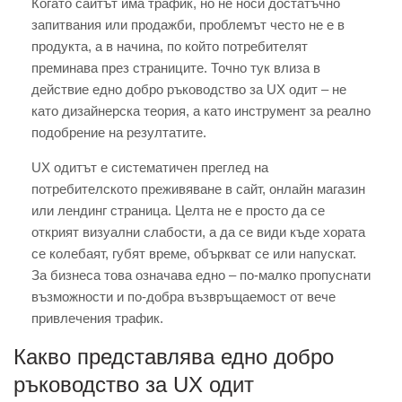
Когато сайтът има трафик, но не носи достатъчно
запитвания или продажби, проблемът често не е в
продукта, а в начина, по който потребителят
преминава през страниците. Точно тук влиза в
действие едно добро ръководство за UX одит – не
като дизайнерска теория, а като инструмент за реално
подобрение на резултатите.
UX одитът е систематичен преглед на
потребителското преживяване в сайт, онлайн магазин
или лендинг страница. Целта не е просто да се
открият визуални слабости, а да се види къде хората
се колебаят, губят време, объркват се или напускат.
За бизнеса това означава едно – по-малко пропуснати
възможности и по-добра възвръщаемост от вече
привлечения трафик.
Какво представлява едно добро
ръководство за UX одит