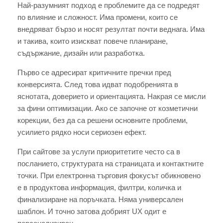
Най-разумният подход е проблемите да се подредят
по влияние и сложност. Има промени, които се
внедряват бързо и носят резултат почти веднага. Има
и такива, които изискват повече планиране,
съдържание, дизайн или разработка.
Първо се адресират критичните пречки пред
конверсията. След това идват подобренията в
яснотата, доверието и ориентацията. Накрая се мисли
за фини оптимизации. Ако се започне от козметични
корекции, без да са решени основните проблеми,
усилието рядко носи сериозен ефект.
При сайтове за услуги приоритетите често са в
посланието, структурата на страницата и контактните
точки. При електронна търговия фокусът обикновено
е в продуктова информация, филтри, количка и
финализиране на поръчката. Няма универсален
шаблон. И точно затова добрият UX одит е