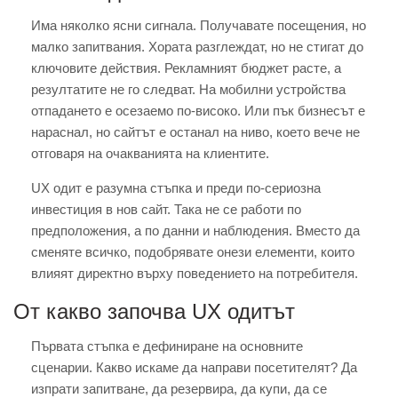
Има няколко ясни сигнала. Получавате посещения, но
малко запитвания. Хората разглеждат, но не стигат до
ключовите действия. Рекламният бюджет расте, а
резултатите не го следват. На мобилни устройства
отпадането е осезаемо по-високо. Или пък бизнесът е
нараснал, но сайтът е останал на ниво, което вече не
отговаря на очакванията на клиентите.
UX одит е разумна стъпка и преди по-сериозна
инвестиция в нов сайт. Така не се работи по
предположения, а по данни и наблюдения. Вместо да
сменяте всичко, подобрявате онези елементи, които
влияят директно върху поведението на потребителя.
От какво започва UX одитът
Първата стъпка е дефиниране на основните
сценарии. Какво искаме да направи посетителят? Да
изпрати запитване, да резервира, да купи, да се