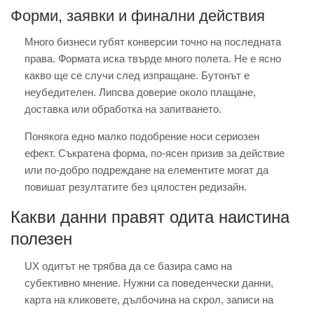
Форми, заявки и финални действия
Много бизнеси губят конверсии точно на последната
права. Формата иска твърде много полета. Не е ясно
какво ще се случи след изпращане. Бутонът е
неубедителен. Липсва доверие около плащане,
доставка или обработка на запитването.
Понякога едно малко подобрение носи сериозен
ефект. Съкратена форма, по-ясен призив за действие
или по-добро подреждане на елементите могат да
повишат резултатите без цялостен редизайн.
Какви данни правят одита наистина
полезен
UX одитът не трябва да се базира само на
субективно мнение. Нужни са поведенчески данни,
карта на кликовете, дълбочина на скрол, записи на