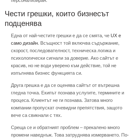
персонализиран.
Чести грешки, които бизнесът
подценява
Една от най-честите грешки е да се смята, че
UX е
само дизайн
. Всъщност той включва съдържание,
скорост, последователност, техническа логика и
психологически сигнали за доверие. Ако сайтът е
красив, но не води уверено към действие, той не
изпълнява бизнес функцията си.
Друга грешка е да се оценява сайтът от вътрешна
гледна точка. Екипът познава услугите, термините и
процеса. Клиентът не ги познава. Затова много
компании пропускат очевидни препятствия, защото
вече са свикнали с тях.
Среща се и обратният проблем – прекалено много
промени наведнъж. Това затруднява измерването. По-