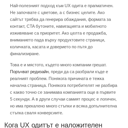
Най-полезният подход към UX одита е прагматичен.
Не започвате с цветове, а с бизнес целите. Ако
сайтът трябва да генерира обаждания, формата за
контакт, CTA бутоните, навигацията и мобилното
изживяване са приоритет. Ако целта е продажба,
вниманието пада върху продуктовите страници,
количката, касата и доверието по пътя до
финализиране.
Това е и мястото, където много компании грешат.
Поръчват редизайн
, преди да са разбрали къде е
реалният проблем. Понякога причината е тежка
начална страница. Понякога потребителят не разбира
с какво точно се занимава компанията още в първите
5 секунди. А в други случаи самият процес е логичен,
но има прекалено много стъпки и всяка допълнителна
стъпка сваля конверсиите.
Кога UX одитът е наложителен