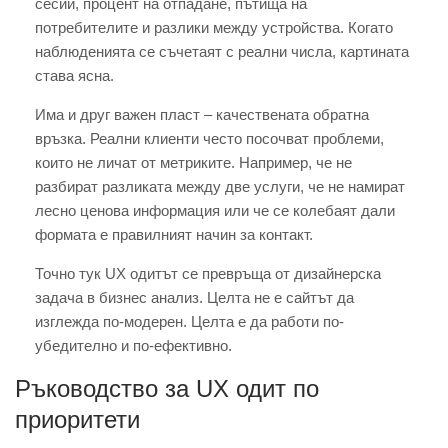
сесии, процент на отпадане, пътища на
потребителите и разлики между устройства. Когато
наблюденията се съчетаят с реални числа, картината
става ясна.
Има и друг важен пласт – качествената обратна
връзка. Реални клиенти често посочват проблеми,
които не личат от метриките. Например, че не
разбират разликата между две услуги, че не намират
лесно ценова информация или че се колебаят дали
формата е правилният начин за контакт.
Точно тук UX одитът се превръща от дизайнерска
задача в бизнес анализ. Целта не е сайтът да
изглежда по-модерен. Целта е да работи по-
убедително и по-ефективно.
Ръководство за UX одит по
приоритети