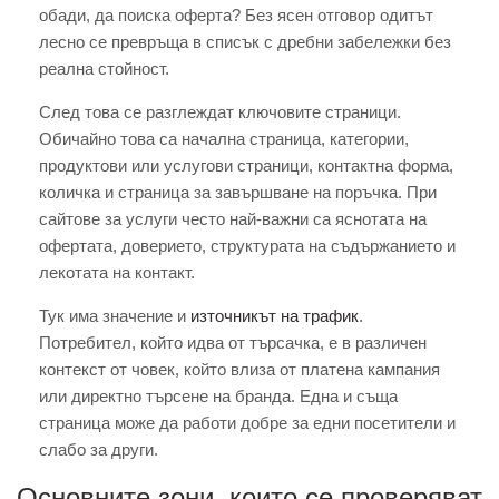
обади, да поиска оферта? Без ясен отговор одитът
лесно се превръща в списък с дребни забележки без
реална стойност.
След това се разглеждат ключовите страници.
Обичайно това са начална страница, категории,
продуктови или услугови страници, контактна форма,
количка и страница за завършване на поръчка. При
сайтове за услуги често най-важни са яснотата на
офертата, доверието, структурата на съдържанието и
лекотата на контакт.
Тук има значение и
източникът на трафик
.
Потребител, който идва от търсачка, е в различен
контекст от човек, който влиза от платена кампания
или директно търсене на бранда. Една и съща
страница може да работи добре за едни посетители и
слабо за други.
Основните зони, които се проверяват