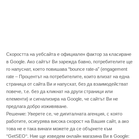
Скоростта на уебсайта е официален фактор за класиране
в Google. Ако сайтът Ви зарежда бавно, потребителите ще
го напуснат, което повишава “bounce rate-а” (engagement
rate – Процентът на потребителите, които влизат на една
страница от сайта Ви и напускат, без да взаимодействат
повече, т.е. без да кликнат на други страници или
елементи) и сигнализира на Google, че сайтът Ви не
предлага добро изживяване.
Решение: Уверете се, че дигиталната агенция, с която
работите, осигурява висока скорост на Вашия сайт, а ако
това не е така винаги можете да се обърнете към
‘‘GetSEO‘‘. Ние ще изведем онлайн магазина Ви в Google: