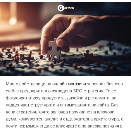
Много собственици на
онлайн магазини
започват бизнеса
си без предварително изградена SEO стратегия. Те се
фокусират върху продуктите, дизайна и рекламата, но
подценяват структурата и оптимизацията на сайта. Без
ясна стратегия, която включва проучване на ключови
думи, конкурентен анализ и съдържателна архитектура, е
почти невъзможно да се класирате а по-висока позиция в