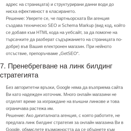
адрес на страницата) и структурирани данни води до
ниска ефективност в класирането.
Решение: Уверете се, че партньорската Ви агенция
създава техническо SEO и Schema Markup (вид код, който
се добавя към HTML кода на уебсайт, за да помогне на
търсачките да разберат съдържанието на страницата по-
добре) във Вашия електронен магазин. При нейното
отсъствие, препоръчваме „GetSEO“.
7. Пренебрегване на линк билдинг
стратегията
Без авторитетни връзки, Google няма да възприема сайта
Ви като надежден източник. Много онлайн магазини не
отделят време за изграждане на външни линкове и това
ограничава растежа им.
Решение: Ако дигиталната агенция, с която работите, не
предлага линк билдинг стратегия за онлайн магазина Ви в
Google, обмислете възможността да се обърнете към