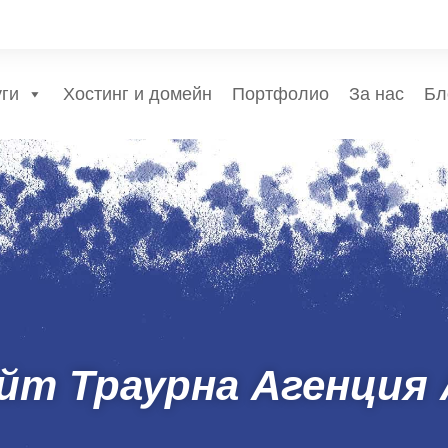
уги
Хостинг и домейн
Портфолио
За нас
Бл
йт Траурна Агенция 