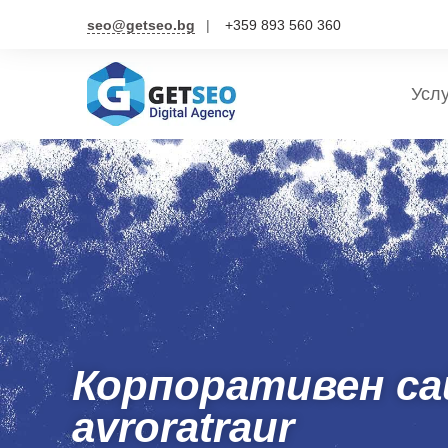
seo@getseo.bg
+359 893 560 360
Усл
Корпоративен са
avroratraur