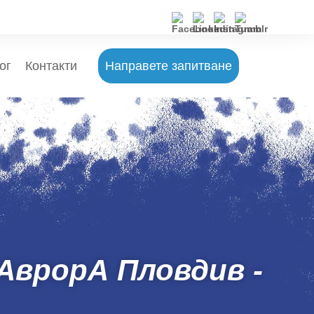
ог
Контакти
Направете запитване
АврорА Пловдив -