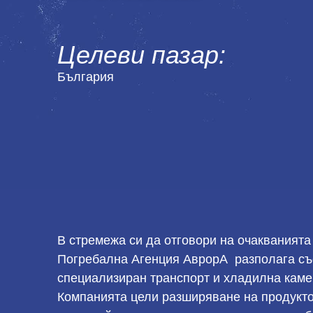
Целеви пазар:
България
В стремежа си да отговори на очакванията
Погребална Агенция АврорА разполага съ
специализиран транспорт и хладилна каме
Компанията цели разширяване на продукто