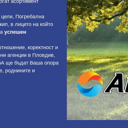
богат асортимент
 цели, Погребална
ип, в лицето на който
на
успешен
тношение, коректност и
рни агенции в Пловдив,
рА ще бъдат Ваша опора
е, роднините и