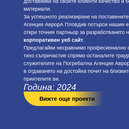
доставяйки на своите клиенти качество и 
материали.
За успешното реализиране на поставените
Агенция АврорА Пловдив потърси нашия ек
откри точния партньор за разработването 
корпоративен уеб сайт
.
Предлагайки несравнимо професионално о
тихо съпричастие спрямо останалите трау
служителите на Погребална Агенция Авро
в отдаването на достойна почит на близкит
приятелите ви.
Година: 2024
Вижте още проекти