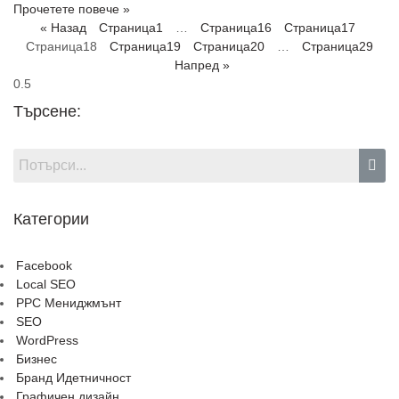
Прочетете повече »
« Назад
Страница
1
…
Страница
16
Страница
17
Страница
18
Страница
19
Страница
20
…
Страница
29
Напред »
Търсене:
Категории
Facebook
Local SEO
PPC Мениджмънт
SEO
WordPress
Бизнес
Бранд Идетничност
Графичен дизайн